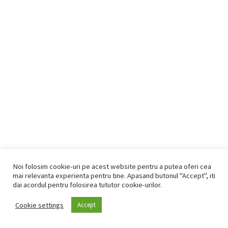
Noi folosim cookie-uri pe acest website pentru a putea oferi cea
mai relevanta experienta pentru tine. Apasand butonul "Accept", iti
dai acordul pentru folosirea tututor cookie-urilor.
© 2026
CreditCuBuletinul.Ro
– All rights reserved
Cookie settings
Accept
Propulsată de
– Designed with the
Customizr theme